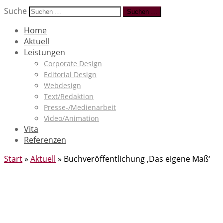
Suche
Suchen …
Home
Aktuell
Leistungen
Corporate Design
Editorial Design
Webdesign
Text/Redaktion
Presse-/Medienarbeit
Video/Animation
Vita
Referenzen
Start
»
Aktuell
»
Buchveröffentlichung ‚Das eigene Maß‘