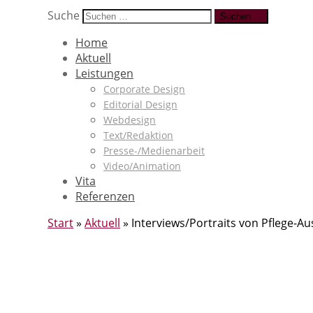
Suche
Suchen …
Home
Aktuell
Leistungen
Corporate Design
Editorial Design
Webdesign
Text/Redaktion
Presse-/Medienarbeit
Video/Animation
Vita
Referenzen
Start
»
Aktuell
»
Interviews/Portraits von Pflege-A