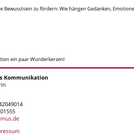
iche Bewusstsein zu fördern: Wie hängen Gedanken, Emotion
tion ein paar Wunderkerzen!
us Kommunikation
rin
.42049014
801555
simus.de
pressum