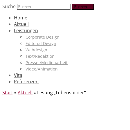
Suche
Suchen …
Home
Aktuell
Leistungen
Corporate Design
Editorial Design
Webdesign
Text/Redaktion
Presse-/Medienarbeit
Video/Animation
Vita
Referenzen
Start
»
Aktuell
»
Lesung „Lebensbilder“