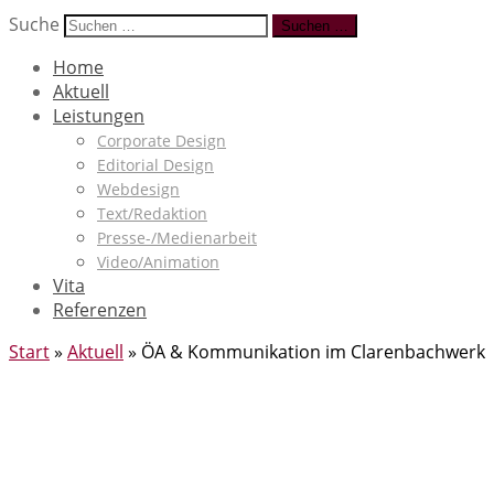
Suche
Suchen …
Home
Aktuell
Leistungen
Corporate Design
Editorial Design
Webdesign
Text/Redaktion
Presse-/Medienarbeit
Video/Animation
Vita
Referenzen
Start
»
Aktuell
»
ÖA & Kommunikation im Clarenbachwerk