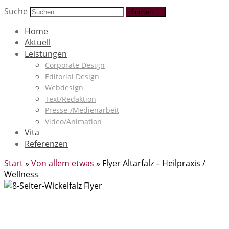
Suche
Suchen …
Home
Aktuell
Leistungen
Corporate Design
Editorial Design
Webdesign
Text/Redaktion
Presse-/Medienarbeit
Video/Animation
Vita
Referenzen
Start
»
Von allem etwas
»
Flyer Altarfalz – Heilpraxis /
Wellness