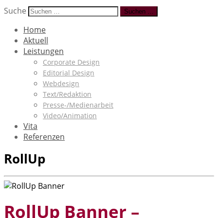
Suche
Suchen …
Home
Aktuell
Leistungen
Corporate Design
Editorial Design
Webdesign
Text/Redaktion
Presse-/Medienarbeit
Video/Animation
Vita
Referenzen
RollUp
RollUp Banner –